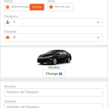
Fecha
Hora
Ahora
Pasajeros
1
Equipaje
0
REMIS
Change
Nombre
Apellido